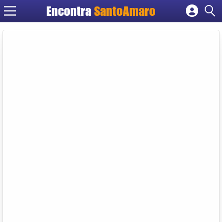
Encontra
SantoAmaro
Cadastrar empresa
Fazer login
Criar conta