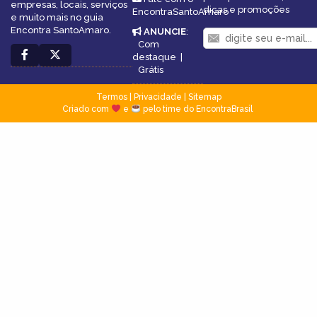
empresas, locais, serviços
dicas e promoções
EncontraSantoAmaro
e muito mais no guia
Encontra SantoAmaro.
ANUNCIE
:
Com
destaque
|
Grátis
Termos
|
Privacidade
|
Sitemap
Criado com
e
pelo time do EncontraBrasil