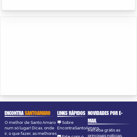
ENCONTRA
SANTOAMARO
LINKS RÁPIDOS
NOVIDADES POR E-
MAIL
O melhor de Santo Amaro
Sobre
num só lugar! Dicas, onde
EncontraSantoAmaro
Receba grátis as
ir, o que fazer, as melhores
principais notícias,
Fale com o