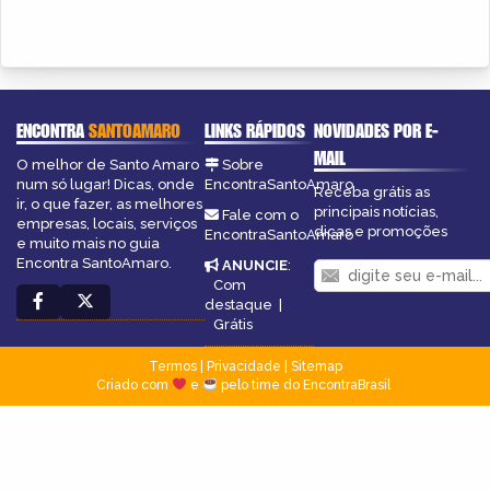
ENCONTRA
SANTOAMARO
LINKS RÁPIDOS
NOVIDADES POR E-
MAIL
O melhor de Santo Amaro
Sobre
num só lugar! Dicas, onde
EncontraSantoAmaro
Receba grátis as
ir, o que fazer, as melhores
principais notícias,
Fale com o
empresas, locais, serviços
dicas e promoções
EncontraSantoAmaro
e muito mais no guia
Encontra SantoAmaro.
ANUNCIE
:
Com
destaque
|
Grátis
Termos
|
Privacidade
|
Sitemap
Criado com
e
pelo time do EncontraBrasil