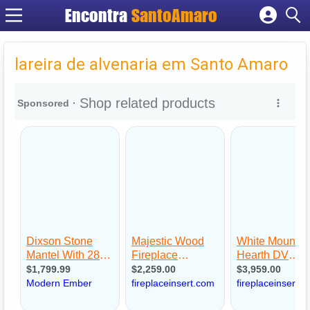
Encontra
SantoAmaro
Cadastrar empresa
Fazer login
lareira de alvenaria em Santo Amaro
Criar conta