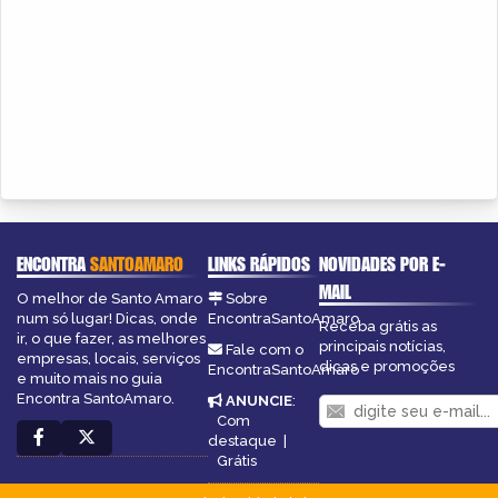
ENCONTRA
SANTOAMARO
LINKS RÁPIDOS
NOVIDADES POR E-
MAIL
O melhor de Santo Amaro
Sobre
num só lugar! Dicas, onde
EncontraSantoAmaro
Receba grátis as
ir, o que fazer, as melhores
principais notícias,
Fale com o
empresas, locais, serviços
dicas e promoções
EncontraSantoAmaro
e muito mais no guia
Encontra SantoAmaro.
ANUNCIE
:
Com
destaque
|
Grátis