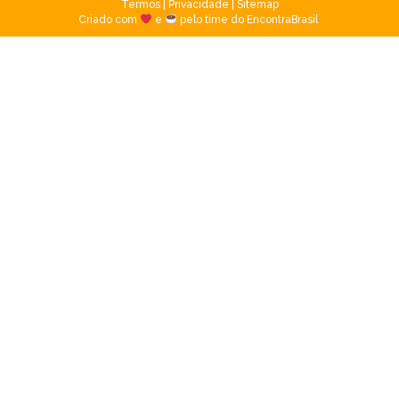
Termos
|
Privacidade
|
Sitemap
Criado com
e
pelo time do EncontraBrasil