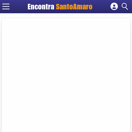
Encontra
SantoAmaro
Cadastrar empresa
Fazer login
Criar conta