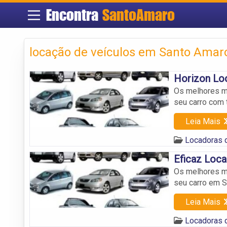
Encontra
SantoAmaro
locação de veículos em Santo Amar
Horizon Lo
Os melhores mo
seu carro com t
Leia Mais
Locadoras 
Eficaz Loca
Os melhores mo
seu carro em 
Leia Mais
Locadoras 