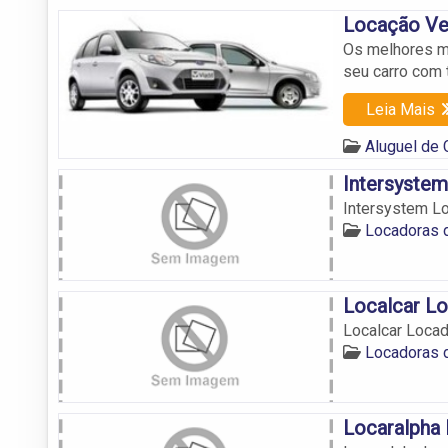
Locação Ve
Os melhores mo
seu carro com t
Leia Mais
Aluguel de
Intersyste
Intersystem L
Locadoras 
Localcar Lo
Localcar Locad
Locadoras 
Locaralpha 