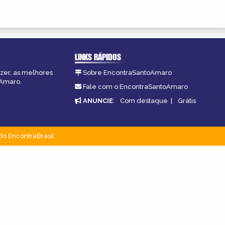
LINKS RÁPIDOS
azer, as melhores
Sobre EncontraSantoAmaro
oAmaro.
Fale com o EncontraSantoAmaro
ANUNCIE
:
Com destaque
|
Grátis
do EncontraBrasil