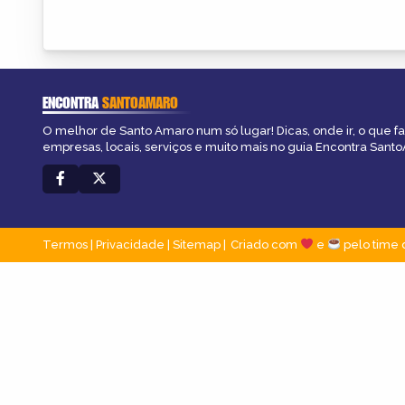
ENCONTRA
SANTOAMARO
O melhor de Santo Amaro num só lugar! Dicas, onde ir, o que f
empresas, locais, serviços e muito mais no guia Encontra Sant
Termos
|
Privacidade
|
Sitemap
Criado com
e
pelo time 