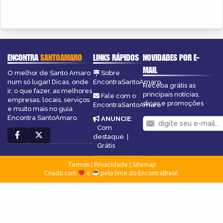
ENCONTRA
SANTOAMARO
LINKS RÁPIDOS
NOVIDADES POR E-
MAIL
O melhor de Santo Amaro
Sobre
num só lugar! Dicas, onde
EncontraSantoAmaro
Receba grátis as
ir, o que fazer, as melhores
principais notícias,
Fale com o
empresas, locais, serviços
dicas e promoções
EncontraSantoAmaro
e muito mais no guia
Encontra SantoAmaro.
ANUNCIE
:
Com
destaque
|
Grátis
Termos
|
Privacidade
|
Sitemap
Criado com
e
pelo time do EncontraBrasil