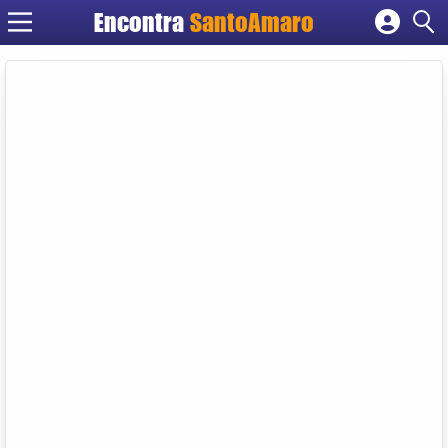
Encontra
SantoAmaro
Cadastrar empresa
Fazer login
Criar conta