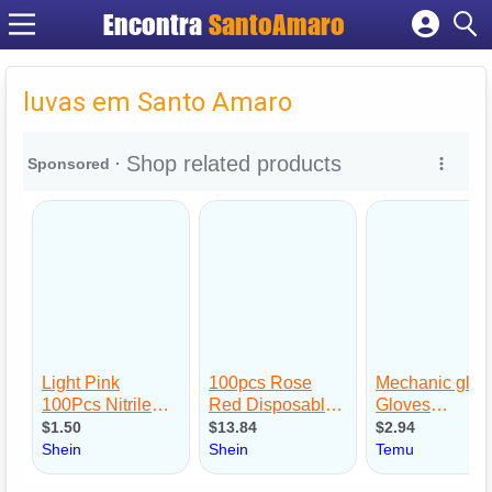
Encontra
SantoAmaro
Cadastrar empresa
Fazer login
luvas em Santo Amaro
Criar conta