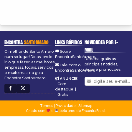
ENCONTRA
SANTOAMARO
LINKS RÁPIDOS
NOVIDADES POR E-
MAIL
O melhor de Santo Amaro
Sobre
num só lugar! Dicas, onde
EncontraSantoAmaro
Receba grátis as
ir, o que fazer, as melhores
principais notícias,
Fale com o
empresas, locais, serviços
dicas e promoções
EncontraSantoAmaro
e muito mais no guia
Encontra SantoAmaro.
ANUNCIE
:
Com
destaque
|
Grátis
Termos
|
Privacidade
|
Sitemap
Criado com
e
pelo time do EncontraBrasil