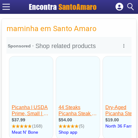
Encontra
SantoAmaro
Cadastrar empresa
Fazer login
maminha em Santo Amaro
Criar conta