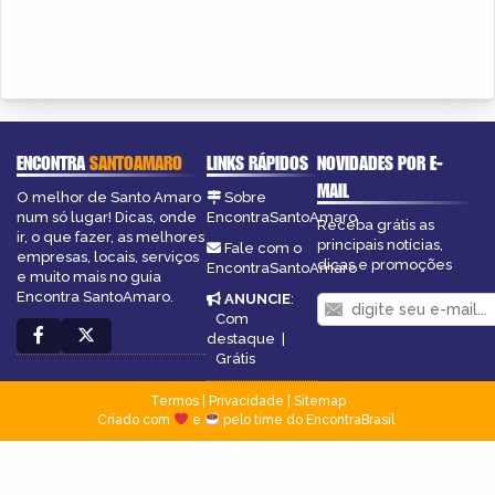
ENCONTRA
SANTOAMARO
LINKS RÁPIDOS
NOVIDADES POR E-
MAIL
O melhor de Santo Amaro
Sobre
num só lugar! Dicas, onde
EncontraSantoAmaro
Receba grátis as
ir, o que fazer, as melhores
principais notícias,
Fale com o
empresas, locais, serviços
dicas e promoções
EncontraSantoAmaro
e muito mais no guia
Encontra SantoAmaro.
ANUNCIE
:
Com
destaque
|
Grátis
Termos
|
Privacidade
|
Sitemap
Criado com
e
pelo time do EncontraBrasil