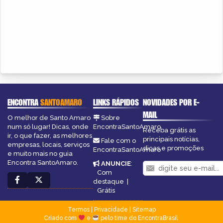
ENCONTRA
SANTOAMARO
LINKS RÁPIDOS
NOVIDADES POR E-
MAIL
O melhor de Santo Amaro
Sobre
num só lugar! Dicas, onde
EncontraSantoAmaro
Receba grátis as
ir, o que fazer, as melhores
principais notícias,
Fale com o
empresas, locais, serviços
dicas e promoções
EncontraSantoAmaro
e muito mais no guia
Encontra SantoAmaro.
ANUNCIE
:
Com
destaque
|
Grátis
Termos
|
Privacidade
|
Sitemap
Criado com
e
pelo time do EncontraBrasil