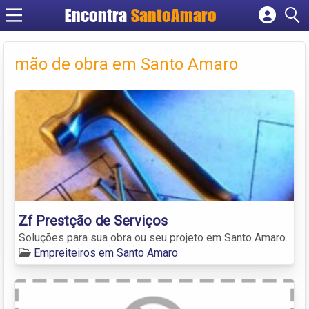
Encontra
SantoAmaro
Cadastrar empresa
Fazer login
mão de obra em Santo Amaro
Criar conta
Zf Prestção de Serviços
Soluções para sua obra ou seu projeto em Santo Amaro.
Empreiteiros em Santo Amaro