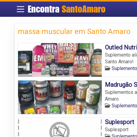
Encontra
SantoAmaro
massa muscular em Santo Amaro
Outled Nutri
Suplemento al
Santo Amaro!
Suplemento
Madrugão S
Suplementos a
Amaro.
Suplemento
Suplesport
Suplesport
Suplemento