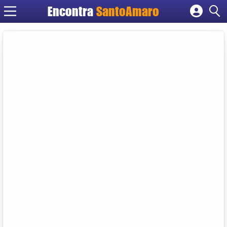
Encontra
SantoAmaro
Cadastrar empresa
Fazer login
Criar conta