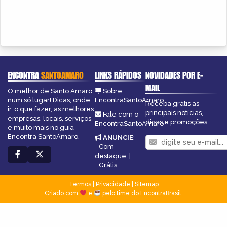
ENCONTRA
SANTOAMARO
LINKS RÁPIDOS
NOVIDADES POR E-
MAIL
O melhor de Santo Amaro
Sobre
num só lugar! Dicas, onde
EncontraSantoAmaro
Receba grátis as
ir, o que fazer, as melhores
principais notícias,
Fale com o
empresas, locais, serviços
dicas e promoções
EncontraSantoAmaro
e muito mais no guia
Encontra SantoAmaro.
ANUNCIE
:
Com
destaque
|
Grátis
Termos
|
Privacidade
|
Sitemap
Criado com
e
pelo time do EncontraBrasil