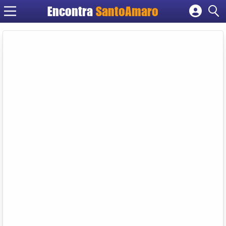
Encontra
SantoAmaro
Cadastrar empresa
Fazer login
Criar conta