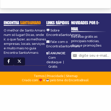
ENCONTRA
SANTOAMARO
LINKS RÁPIDOS
NOVIDADES POR E-
MAIL
O melhor de Santo Amaro
Sobre
num só lugar! Dicas, onde
EncontraSantoAmaro
Receba grátis as
ir, o que fazer, as melhores
principais notícias,
Fale com o
empresas, locais, serviços
dicas e promoções
EncontraSantoAmaro
e muito mais no guia
Encontra SantoAmaro.
ANUNCIE
:
Com
destaque
|
Grátis
Termos
|
Privacidade
|
Sitemap
Criado com
e
pelo time do EncontraBrasil