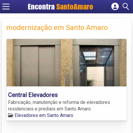
Encontra
SantoAmaro
Cadastrar empresa
Fazer login
modernização em Santo Amaro
Criar conta
Central Elevadores
Fabricação, manutenção e reforma de elevadores
residenciais e prediais em Santo Amaro.
Elevadores em Santo Amaro