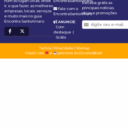
num só lugar! Dicas, onde
EncontraSantoAmaro
Receba grátis as
ir, o que fazer, as melhores
principais notícias,
Fale com o
empresas, locais, serviços
dicas e promoções
EncontraSantoAmaro
e muito mais no guia
Encontra SantoAmaro.
ANUNCIE
:
Com
destaque
|
Grátis
Termos
|
Privacidade
|
Sitemap
Criado com
e
pelo time do EncontraBrasil