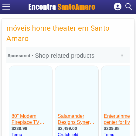
Encontra
SantoAmaro
Cadastrar empresa
Fazer login
móveis home theater em Santo
Criar conta
Amaro