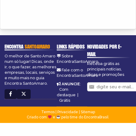
ENCONTRA
SANTOAMARO
LINKS RÁPIDOS
NOVIDADES POR E-
MAIL
O melhor de Santo Amaro
Sobre
num só lugar! Dicas, onde
EncontraSantoAmaro
Receba grátis as
ir, o que fazer, as melhores
principais notícias,
Fale com o
empresas, locais, serviços
dicas e promoções
EncontraSantoAmaro
e muito mais no guia
Encontra SantoAmaro.
ANUNCIE
:
Com
destaque
|
Grátis
Termos
|
Privacidade
|
Sitemap
Criado com
e
pelo time do EncontraBrasil