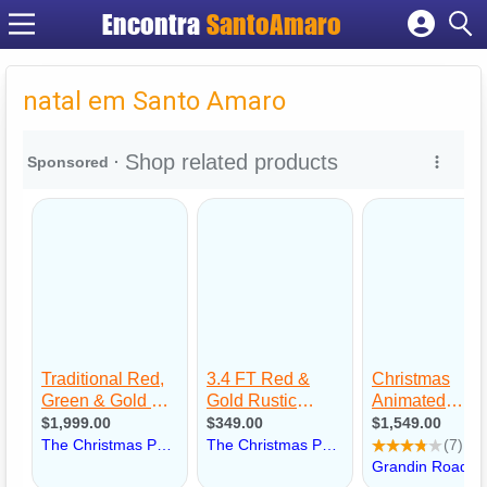
Encontra
SantoAmaro
Cadastrar empresa
Fazer login
natal em Santo Amaro
Criar conta