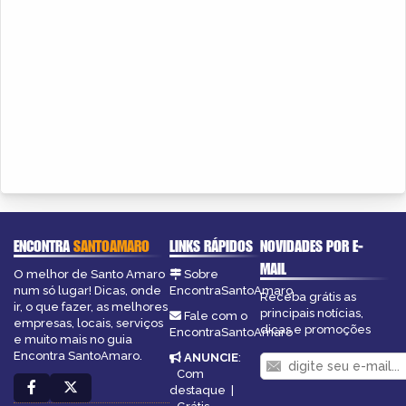
ENCONTRA
SANTOAMARO
LINKS RÁPIDOS
NOVIDADES POR E-
MAIL
O melhor de Santo Amaro
Sobre
num só lugar! Dicas, onde
EncontraSantoAmaro
Receba grátis as
ir, o que fazer, as melhores
principais notícias,
Fale com o
empresas, locais, serviços
dicas e promoções
EncontraSantoAmaro
e muito mais no guia
Encontra SantoAmaro.
ANUNCIE
:
Com
destaque
|