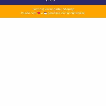
Grátis
Termos
|
Privacidade
|
Sitemap
Criado com
e
pelo time do EncontraBrasil