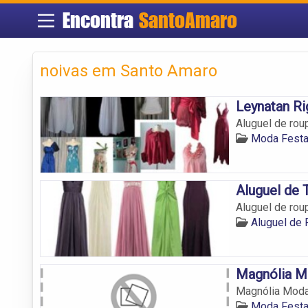
Encontra
SantoAmaro
noivas em Santo Amaro
Leynatan Ri
Aluguel de ro
Moda Festa
Aluguel de 
Aluguel de ro
Aluguel de
Magnólia M
Magnólia Mod
Moda Festa