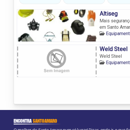
Altiseg
Mais segurança
em Santo Amar
Equipamento
Weld Steel
Weld Steel
Equipamento
ENCONTRA
SANTOAMARO
O melhor de Santo Amaro num só lugar! Dicas, onde ir, o que f