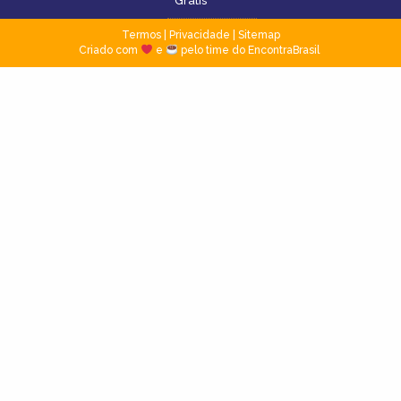
Grátis
Termos
|
Privacidade
|
Sitemap
Criado com
e
pelo time do EncontraBrasil