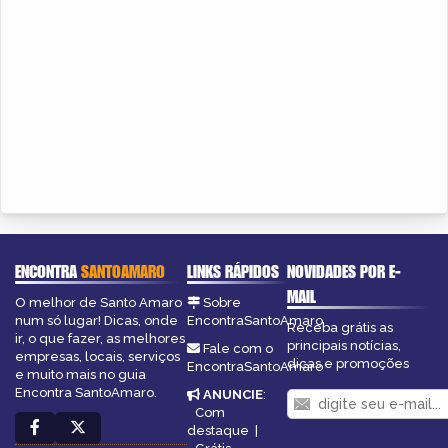
ENCONTRA
SANTOAMARO
LINKS RÁPIDOS
NOVIDADES POR E-
MAIL
O melhor de Santo Amaro
Sobre
num só lugar! Dicas, onde
EncontraSantoAmaro
Receba grátis as
ir, o que fazer, as melhores
principais notícias,
Fale com o
empresas, locais, serviços
dicas e promoções
EncontraSantoAmaro
e muito mais no guia
Encontra SantoAmaro.
ANUNCIE
:
Com
destaque
|