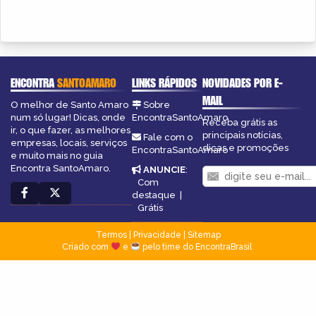
ENCONTRA
SANTOAMARO
LINKS RÁPIDOS
NOVIDADES POR E-
MAIL
O melhor de Santo Amaro
Sobre
num só lugar! Dicas, onde
EncontraSantoAmaro
Receba grátis as
ir, o que fazer, as melhores
principais notícias,
Fale com o
empresas, locais, serviços
dicas e promoções
EncontraSantoAmaro
e muito mais no guia
Encontra SantoAmaro.
ANUNCIE
:
Com
destaque
|
Grátis
Termos
|
Privacidade
|
Sitemap
Criado com
e
pelo time do EncontraBrasil