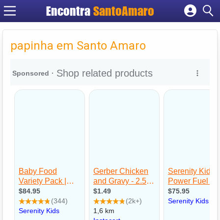
Encontra
SantoAmaro
Cadastrar empresa
Fazer login
papinha em Santo Amaro
Criar conta