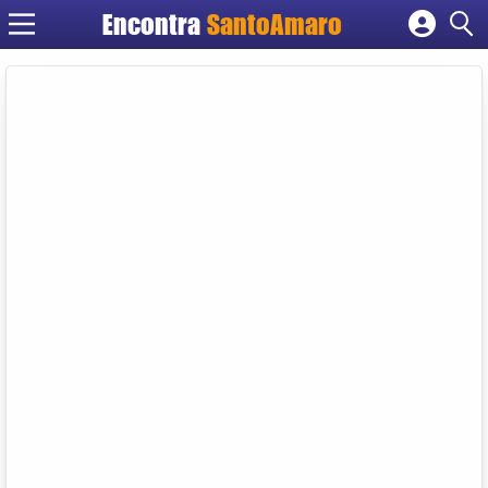
Encontra
SantoAmaro
Cadastrar empresa
Fazer login
Criar conta