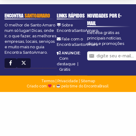
ENCONTRA
SANTOAMARO
LINKS RÁPIDOS
NOVIDADES POR E-
MAIL
O melhor de Santo Amaro
Sobre
num só lugar! Dicas, onde
EncontraSantoAmaro
Receba grátis as
ir, o que fazer, as melhores
principais notícias,
Fale com o
empresas, locais, serviços
dicas e promoções
EncontraSantoAmaro
e muito mais no guia
Encontra SantoAmaro.
ANUNCIE
:
Com
destaque
|
Grátis
Termos
|
Privacidade
|
Sitemap
Criado com
e
pelo time do EncontraBrasil