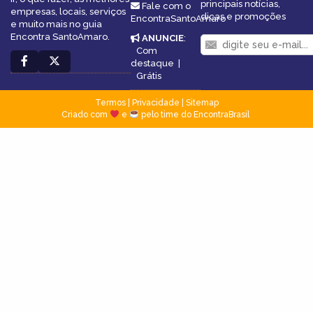
principais notícias,
Fale com o
empresas, locais, serviços
dicas e promoções
EncontraSantoAmaro
e muito mais no guia
Encontra SantoAmaro.
ANUNCIE
:
Com
destaque
|
Grátis
Termos
|
Privacidade
|
Sitemap
Criado com
e
pelo time do EncontraBrasil