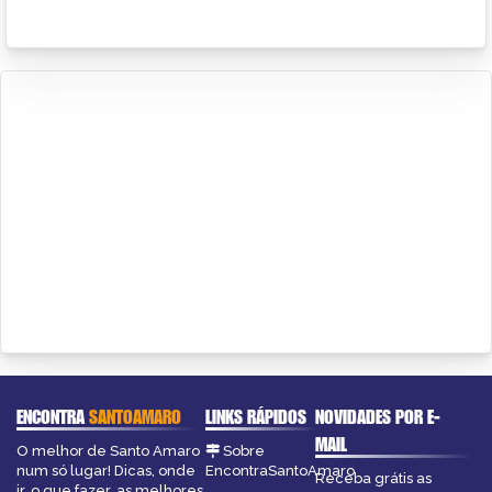
ENCONTRA
SANTOAMARO
LINKS RÁPIDOS
NOVIDADES POR E-
MAIL
O melhor de Santo Amaro
Sobre
num só lugar! Dicas, onde
EncontraSantoAmaro
Receba grátis as
ir, o que fazer, as melhores