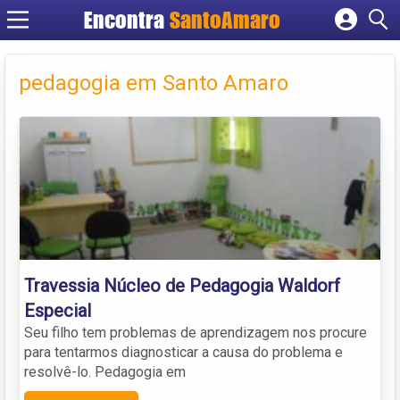
Encontra
SantoAmaro
Cadastrar empresa
Fazer login
pedagogia em Santo Amaro
Criar conta
Travessia Núcleo de Pedagogia Waldorf
Especial
Seu filho tem problemas de aprendizagem nos procure
para tentarmos diagnosticar a causa do problema e
resolvê-lo. Pedagogia em