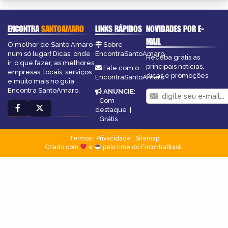
ENCONTRA
SANTOAMARO
LINKS RÁPIDOS
NOVIDADES POR E-
MAIL
O melhor de Santo Amaro
Sobre
num só lugar! Dicas, onde
EncontraSantoAmaro
Receba grátis as
ir, o que fazer, as melhores
principais notícias,
Fale com o
empresas, locais, serviços
dicas e promoções
EncontraSantoAmaro
e muito mais no guia
Encontra SantoAmaro.
ANUNCIE
:
Com
destaque
|
Grátis
Termos
|
Privacidade
|
Sitemap
Criado com
e
pelo time do EncontraBrasil