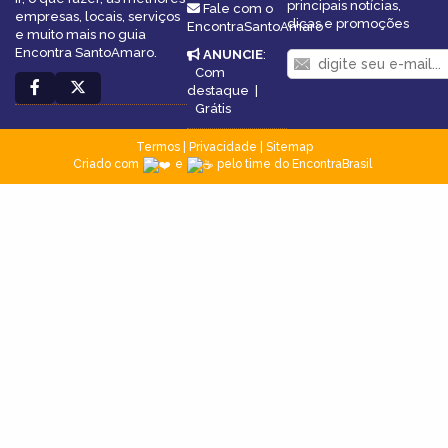
principais notícias,
Fale com o
empresas, locais, serviços
dicas e promoções
EncontraSantoAmaro
e muito mais no guia
Encontra SantoAmaro.
ANUNCIE
:
Com
destaque
|
Grátis
Termos
|
Privacidade
|
Sitemap
Criado com
e
pelo time do EncontraBrasil