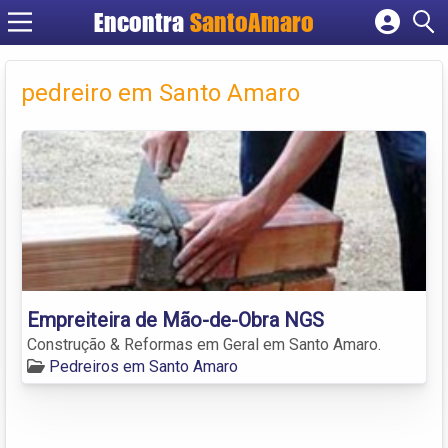
Encontra
SantoAmaro
Cadastrar empresa
Fazer login
pedreiro em Santo Amaro
Criar conta
Empreiteira de Mão-de-Obra NGS
Construção & Reformas em Geral em Santo Amaro.
Pedreiros em Santo Amaro