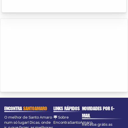
ENCONTRA
SANTOAMARO
LINKS RÁPIDOS
NOVIDADES POR E-
MAIL
O melhor de Santo Amaro
Sobre
num só lugar! Dicas, onde
EncontraSantoAmaro
Receba grátis as
ir, o que fazer, as melhores