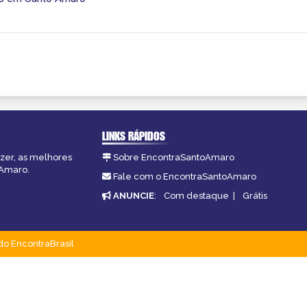
LINKS RÁPIDOS
azer, as melhores
Sobre EncontraSantoAmaro
oAmaro.
Fale com o EncontraSantoAmaro
ANUNCIE
:
Com destaque
|
Grátis
do EncontraBrasil