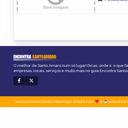
ENCONTRA
SANTOAMARO
O melhor de Santo Amaro num só lugar! Dicas, onde ir, o que f
empresas, locais, serviços e muito mais no guia Encontra Sant
Termos
|
Privacidade
|
Sitemap
Criado com
e
pelo time 