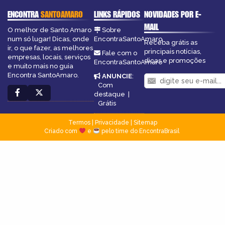
ENCONTRA
SANTOAMARO
LINKS RÁPIDOS
NOVIDADES POR E-
MAIL
O melhor de Santo Amaro
Sobre
num só lugar! Dicas, onde
EncontraSantoAmaro
Receba grátis as
ir, o que fazer, as melhores
principais notícias,
Fale com o
empresas, locais, serviços
dicas e promoções
EncontraSantoAmaro
e muito mais no guia
Encontra SantoAmaro.
ANUNCIE
:
Com
destaque
|
Grátis
Termos
|
Privacidade
|
Sitemap
Criado com
e
pelo time do EncontraBrasil