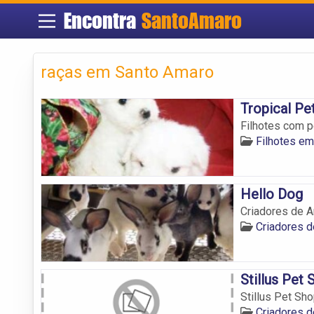
Encontra
SantoAmaro
raças em Santo Amaro
Tropical Pe
Filhotes com 
Filhotes e
Hello Dog
Criadores de 
Criadores 
Stillus Pet 
Stillus Pet Sh
Criadores 