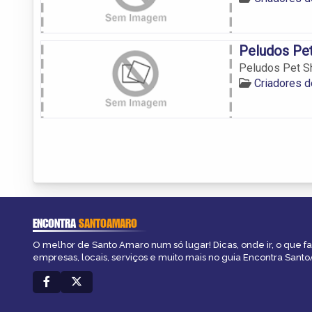
Peludos Pe
Peludos Pet S
Criadores 
ENCONTRA
SANTOAMARO
O melhor de Santo Amaro num só lugar! Dicas, onde ir, o que f
empresas, locais, serviços e muito mais no guia Encontra Sant