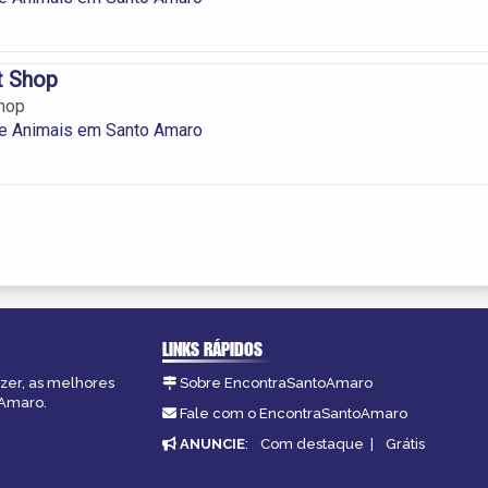
t Shop
hop
de Animais em Santo Amaro
LINKS RÁPIDOS
azer, as melhores
Sobre EncontraSantoAmaro
oAmaro.
Fale com o EncontraSantoAmaro
ANUNCIE
:
Com destaque
|
Grátis