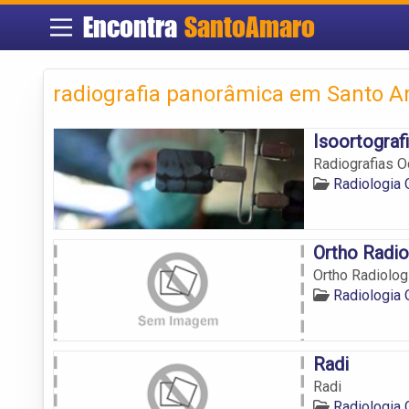
Encontra
SantoAmaro
radiografia panorâmica em Santo 
Isoortograf
Radiografias O
Radiologia
Ortho Radi
Ortho Radiolo
Radiologia
Radi
Radi
Radiologia