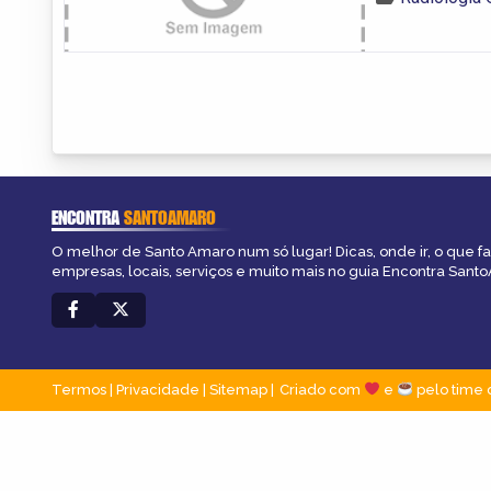
ENCONTRA
SANTOAMARO
O melhor de Santo Amaro num só lugar! Dicas, onde ir, o que f
empresas, locais, serviços e muito mais no guia Encontra Sant
Termos
|
Privacidade
|
Sitemap
Criado com
e
pelo time 