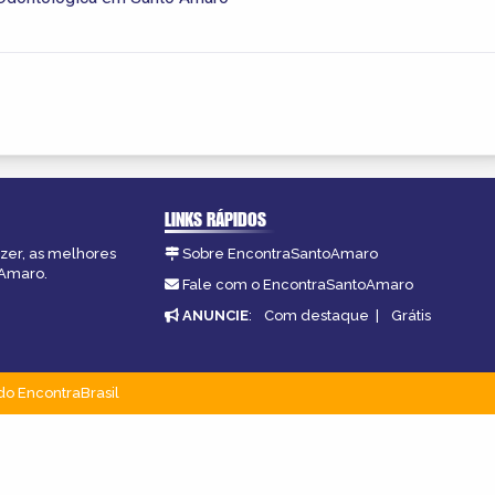
LINKS RÁPIDOS
azer, as melhores
Sobre EncontraSantoAmaro
oAmaro.
Fale com o EncontraSantoAmaro
ANUNCIE
:
Com destaque
|
Grátis
do EncontraBrasil