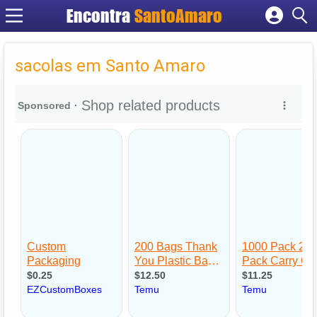
Encontra
SantoAmaro
Cadastrar empresa
Fazer login
sacolas em Santo Amaro
Criar conta