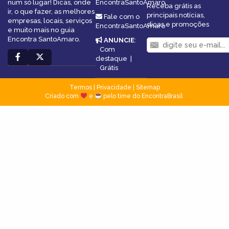
num só lugar! Dicas, onde
EncontraSantoAmaro
Receba grátis as
ir, o que fazer, as melhores
principais notícias,
Fale com o
empresas, locais, serviços
dicas e promoções
EncontraSantoAmaro
e muito mais no guia
Encontra SantoAmaro.
ANUNCIE
:
Com
destaque
|
Grátis
Termos
|
Privacidade
|
Sitemap
Criado com
e
pelo time do EncontraBrasil