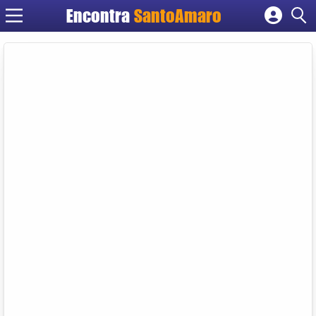
Encontra
SantoAmaro
Cadastrar empresa
Fazer login
Criar conta