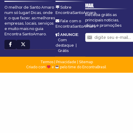
MAIL
O melhor de Santo Amaro
Sobre
num só lugar! Dicas, onde
EncontraSantoAmaro
Receba grátis as
ir, o que fazer, as melhores
principais notícias,
Fale com o
empresas, locais, serviços
dicas e promoções
EncontraSantoAmaro
e muito mais no guia
Encontra SantoAmaro.
ANUNCIE
:
Com
destaque
|
Grátis
Termos
|
Privacidade
|
Sitemap
Criado com
e
pelo time do EncontraBrasil