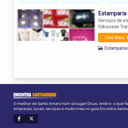
Estamparia 
Serviços de es
Silkscreen Tra
Leia Mais
Estamparia
ENCONTRA
SANTOAMARO
O melhor de Santo Amaro num só lugar! Dicas, onde ir, o que f
empresas, locais, serviços e muito mais no guia Encontra Sant