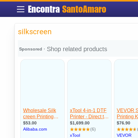
Encontra
SantoAmaro
silkscreen