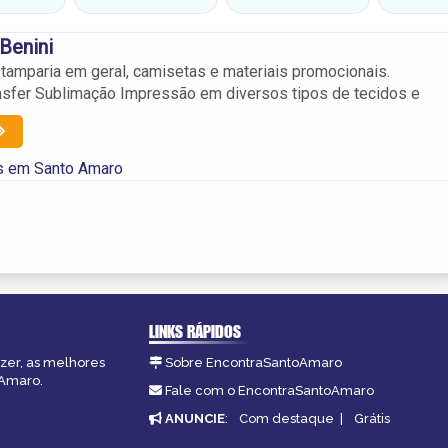
Benini
tamparia em geral, camisetas e materiais promocionais.
nsfer Sublimação Impressão em diversos tipos de tecidos e
s em Santo Amaro
LINKS RÁPIDOS
azer, as melhores
Sobre EncontraSantoAmaro
oAmaro.
Fale com o EncontraSantoAmaro
ANUNCIE
:
Com destaque
|
Grátis