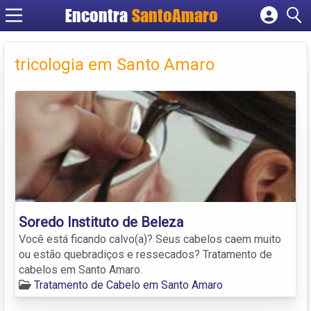
Encontra
SantoAmaro
Cadastrar empresa
Fazer login
tricologia em Santo Amaro
Criar conta
Soredo Instituto de Beleza
Você está ficando calvo(a)? Seus cabelos caem muito
ou estão quebradiços e ressecados? Tratamento de
cabelos em Santo Amaro.
Tratamento de Cabelo em Santo Amaro