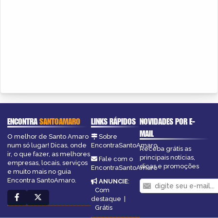
ENCONTRA
SANTOAMARO
LINKS RÁPIDOS
NOVIDADES POR E-
MAIL
O melhor de Santo Amaro
Sobre
num só lugar! Dicas, onde
EncontraSantoAmaro
Receba grátis as
ir, o que fazer, as melhores
principais notícias,
Fale com o
empresas, locais, serviços
dicas e promoções
EncontraSantoAmaro
e muito mais no guia
Encontra SantoAmaro.
ANUNCIE
:
Com
destaque
|
Grátis