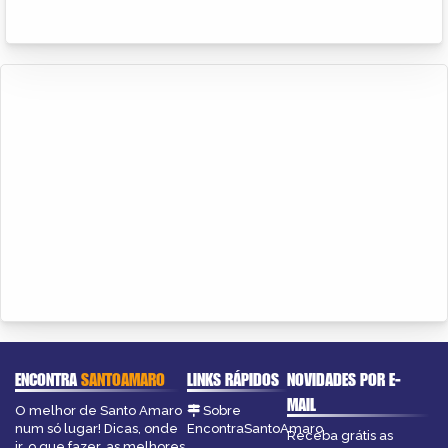
ENCONTRA
SANTOAMARO
LINKS RÁPIDOS
NOVIDADES POR E-
MAIL
O melhor de Santo Amaro
Sobre
num só lugar! Dicas, onde
EncontraSantoAmaro
Receba grátis as
ir, o que fazer, as melhores