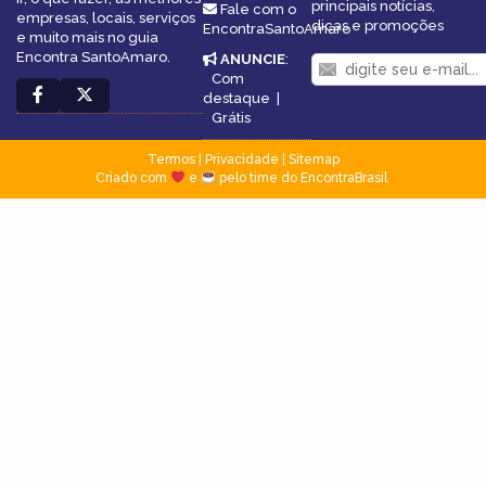
principais notícias,
Fale com o
empresas, locais, serviços
dicas e promoções
EncontraSantoAmaro
e muito mais no guia
Encontra SantoAmaro.
ANUNCIE
:
Com
destaque
|
Grátis
Termos
|
Privacidade
|
Sitemap
Criado com
e
pelo time do EncontraBrasil