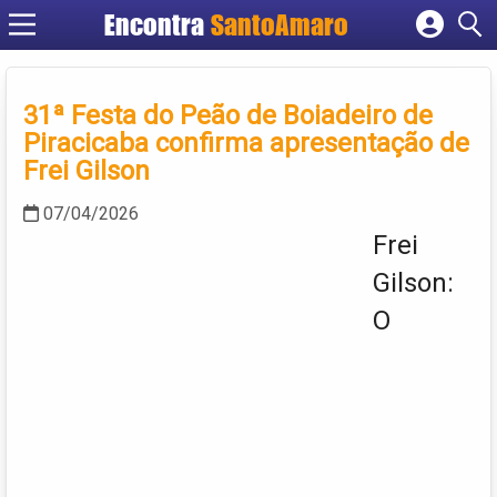
Encontra
SantoAmaro
Cadastrar empresa
Fazer login
31ª Festa do Peão de Boiadeiro de
Criar conta
Piracicaba confirma apresentação de
Frei Gilson
07/04/2026
Frei
Gilson:
O