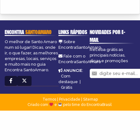
ENCONTRA
SANTOAMARO
LINKS RÁPIDOS
NOVIDADES POR E-
MAIL
O melhor de Santo Amaro
Sobre
num só lugar! Dicas, onde
EncontraSantoAmaro
Receba grátis as
ir, o que fazer, as melhores
principais notícias,
Fale com o
empresas, locais, serviços
dicas e promoções
EncontraSantoAmaro
e muito mais no guia
Encontra SantoAmaro.
ANUNCIE
:
Com
destaque
|
Grátis
Termos
|
Privacidade
|
Sitemap
Criado com
e
pelo time do EncontraBrasil