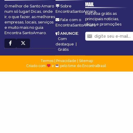
MAIL
O melhor de Santo Amaro
Sobre
num só lugar! Dicas, onde
EncontraSantoAmaro
Receba grátis as
ir, o que fazer, as melhores
principais notícias,
Fale com o
empresas, locais, serviços
dicas e promoções
EncontraSantoAmaro
e muito mais no guia
Encontra SantoAmaro.
ANUNCIE
:
Com
destaque
|
Grátis
Termos
|
Privacidade
|
Sitemap
Criado com
e
pelo time do EncontraBrasil