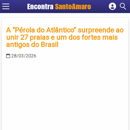
Encontra
SantoAmaro
Cadastrar empresa
Fazer login
A “Pérola do Atlântico” surpreende ao
Criar conta
unir 27 praias e um dos fortes mais
antigos do Brasil
28/03/2026