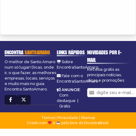
ENCONTRA
SANTOAMARO
LINKS RÁPIDOS
NOVIDADES POR E-
MAIL
O melhor de Santo Amaro
Sobre
num só lugar! Dicas, onde
EncontraSantoAmaro
Receba grátis as
ir, o que fazer, as melhores
principais notícias,
Fale com o
empresas, locais, serviços
dicas e promoções
EncontraSantoAmaro
e muito mais no guia
Encontra SantoAmaro.
ANUNCIE
:
Com
destaque
|
Grátis
Termos
|
Privacidade
|
Sitemap
Criado com
e
pelo time do EncontraBrasil