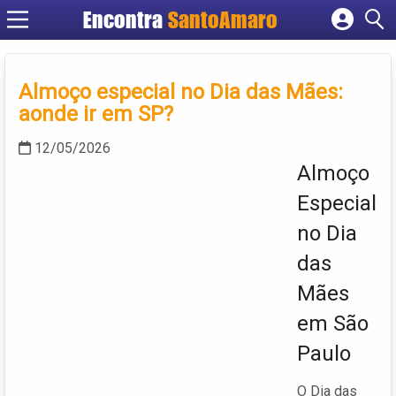
Encontra
SantoAmaro
Cadastrar empresa
Fazer login
Almoço especial no Dia das Mães:
Criar conta
aonde ir em SP?
12/05/2026
Almoço
Especial
no Dia
das
Mães
em São
Paulo
O Dia das