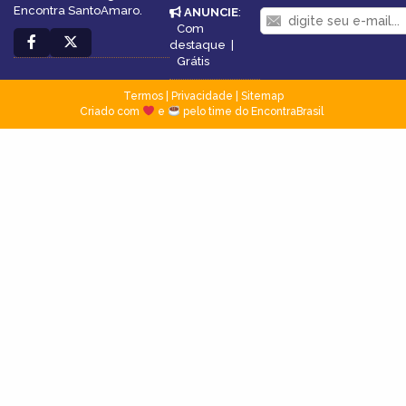
Encontra SantoAmaro.
ANUNCIE
:
Com
destaque
|
Grátis
Termos
|
Privacidade
|
Sitemap
Criado com
e
pelo time do EncontraBrasil