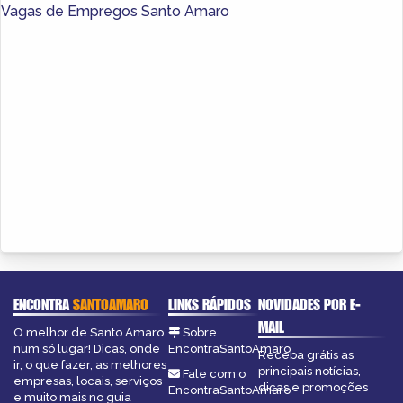
Vagas de Empregos Santo Amaro
ENCONTRA
SANTOAMARO
LINKS RÁPIDOS
NOVIDADES POR E-
MAIL
O melhor de Santo Amaro
Sobre
num só lugar! Dicas, onde
EncontraSantoAmaro
Receba grátis as
ir, o que fazer, as melhores
principais notícias,
Fale com o
empresas, locais, serviços
dicas e promoções
EncontraSantoAmaro
e muito mais no guia