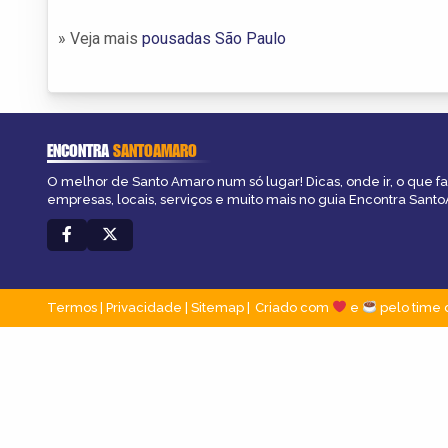
» Veja mais
pousadas São Paulo
ENCONTRA
SANTOAMARO
O melhor de Santo Amaro num só lugar! Dicas, onde ir, o que f
empresas, locais, serviços e muito mais no guia Encontra Sant
Termos
|
Privacidade
|
Sitemap
Criado com
e
pelo time 