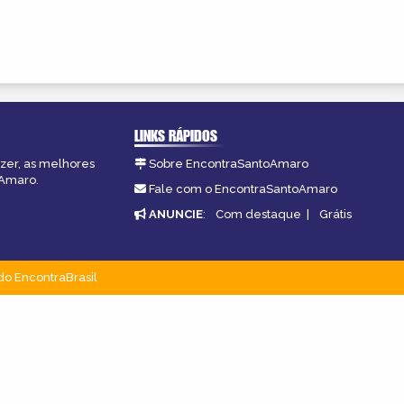
LINKS RÁPIDOS
azer, as melhores
Sobre EncontraSantoAmaro
oAmaro.
Fale com o EncontraSantoAmaro
ANUNCIE
:
Com destaque
|
Grátis
do EncontraBrasil