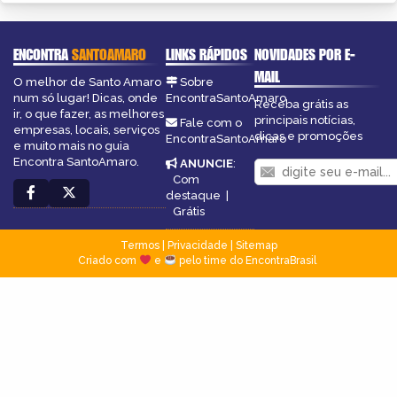
ENCONTRA
SANTOAMARO
LINKS RÁPIDOS
NOVIDADES POR E-
MAIL
O melhor de Santo Amaro
Sobre
num só lugar! Dicas, onde
EncontraSantoAmaro
Receba grátis as
ir, o que fazer, as melhores
principais notícias,
Fale com o
empresas, locais, serviços
dicas e promoções
EncontraSantoAmaro
e muito mais no guia
Encontra SantoAmaro.
ANUNCIE
:
Com
destaque
|
Grátis
Termos
|
Privacidade
|
Sitemap
Criado com
e
pelo time do EncontraBrasil