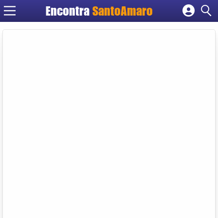
Encontra
SantoAmaro
Cadastrar empresa
Fazer login
Criar conta