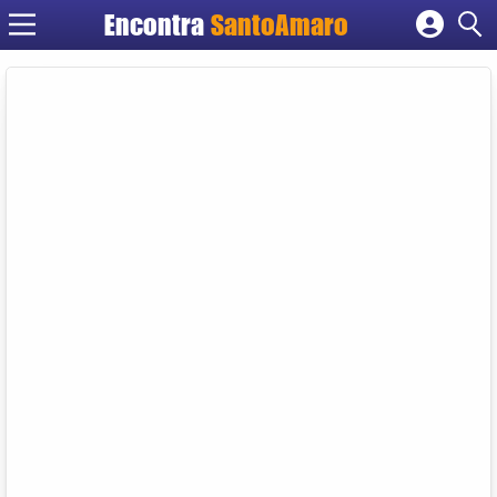
Encontra
SantoAmaro
Cadastrar empresa
Fazer login
Criar conta