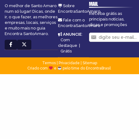
MAIL
O melhor de Santo Amaro
Sobre
num só lugar! Dicas, onde
EncontraSantoAmaro
Receba grátis as
ir, o que fazer, as melhores
principais notícias,
Fale com o
empresas, locais, serviços
dicas e promoções
EncontraSantoAmaro
e muito mais no guia
Encontra SantoAmaro.
ANUNCIE
:
Com
destaque
|
Grátis
Termos
|
Privacidade
|
Sitemap
Criado com
e
pelo time do EncontraBrasil