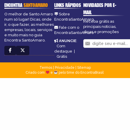
ENCONTRA
SANTOAMARO
LINKS RÁPIDOS
NOVIDADES POR E-
MAIL
O melhor de Santo Amaro
Sobre
num só lugar! Dicas, onde
EncontraSantoAmaro
Receba grátis as
ir, o que fazer, as melhores
principais notícias,
Fale com o
empresas, locais, serviços
dicas e promoções
EncontraSantoAmaro
e muito mais no guia
Encontra SantoAmaro.
ANUNCIE
:
Com
destaque
|
Grátis
Termos
|
Privacidade
|
Sitemap
Criado com
e
pelo time do EncontraBrasil