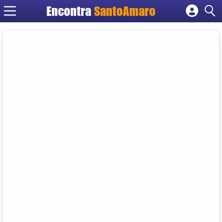
Encontra
SantoAmaro
Cadastrar empresa
Fazer login
Criar conta