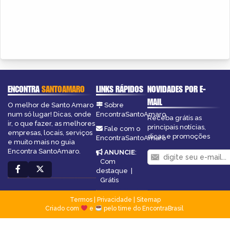
ENCONTRA
SANTOAMARO
LINKS RÁPIDOS
NOVIDADES POR E-
MAIL
O melhor de Santo Amaro
Sobre
num só lugar! Dicas, onde
EncontraSantoAmaro
Receba grátis as
ir, o que fazer, as melhores
principais notícias,
Fale com o
empresas, locais, serviços
dicas e promoções
EncontraSantoAmaro
e muito mais no guia
Encontra SantoAmaro.
ANUNCIE
:
Com
destaque
|
Grátis
Termos
|
Privacidade
|
Sitemap
Criado com
e
pelo time do EncontraBrasil