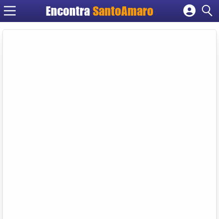
Encontra
SantoAmaro
Cadastrar empresa
Fazer login
Criar conta