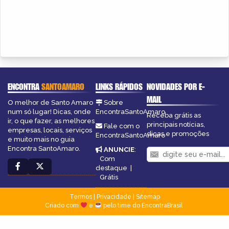
ENCONTRA
SANTOAMARO
LINKS RÁPIDOS
NOVIDADES POR E-
MAIL
O melhor de Santo Amaro
Sobre
num só lugar! Dicas, onde
EncontraSantoAmaro
Receba grátis as
ir, o que fazer, as melhores
principais notícias,
Fale com o
empresas, locais, serviços
dicas e promoções
EncontraSantoAmaro
e muito mais no guia
Encontra SantoAmaro.
ANUNCIE
:
Com
destaque
|
Grátis
Termos
|
Privacidade
|
Sitemap
Criado com
e
pelo time do EncontraBrasil