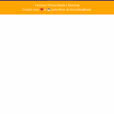
Termos
|
Privacidade
|
Sitemap
Criado com
e
pelo time do EncontraBrasil