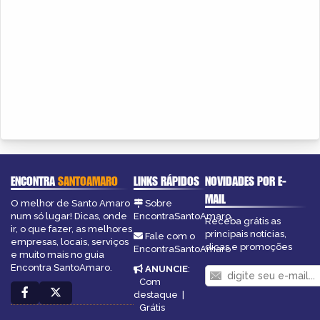
ENCONTRA
SANTOAMARO
LINKS RÁPIDOS
NOVIDADES POR E-
MAIL
O melhor de Santo Amaro
Sobre
num só lugar! Dicas, onde
EncontraSantoAmaro
Receba grátis as
ir, o que fazer, as melhores
principais notícias,
Fale com o
empresas, locais, serviços
dicas e promoções
EncontraSantoAmaro
e muito mais no guia
Encontra SantoAmaro.
ANUNCIE
:
Com
destaque
|
Grátis