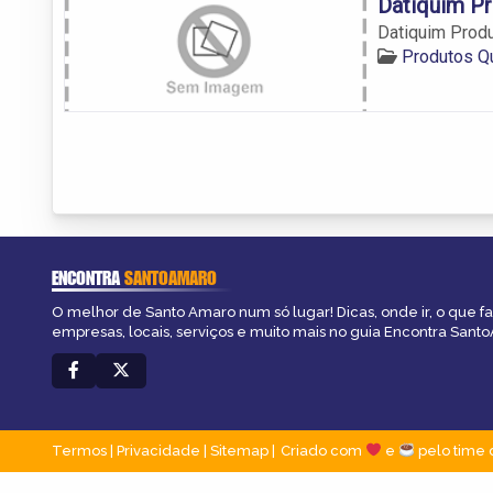
Datiquim P
Datiquim Prod
Produtos Q
ENCONTRA
SANTOAMARO
O melhor de Santo Amaro num só lugar! Dicas, onde ir, o que f
empresas, locais, serviços e muito mais no guia Encontra Sant
Termos
|
Privacidade
|
Sitemap
Criado com
e
pelo time 