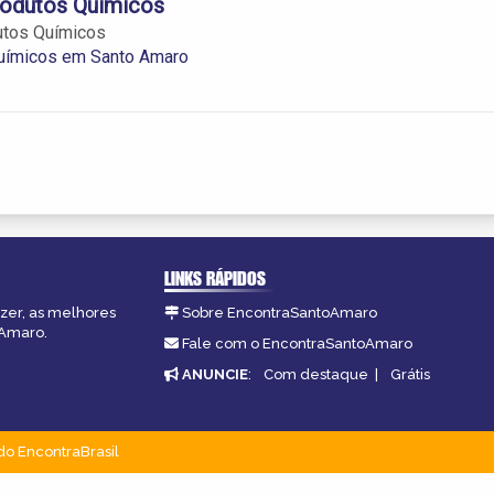
rodutos Químicos
utos Químicos
uímicos em Santo Amaro
LINKS RÁPIDOS
azer, as melhores
Sobre EncontraSantoAmaro
oAmaro.
Fale com o EncontraSantoAmaro
ANUNCIE
:
Com destaque
|
Grátis
do EncontraBrasil