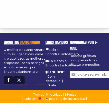
ENCONTRA
SANTOAMARO
LINKS RÁPIDOS
NOVIDADES POR E-
MAIL
O melhor de Santo Amaro
Sobre
num só lugar! Dicas, onde
EncontraSantoAmaro
Receba grátis as
ir, o que fazer, as melhores
principais notícias,
Fale com o
empresas, locais, serviços
dicas e promoções
EncontraSantoAmaro
e muito mais no guia
Encontra SantoAmaro.
ANUNCIE
:
Com
destaque
|
Grátis
Termos
|
Privacidade
|
Sitemap
Criado com
e
pelo time do EncontraBrasil