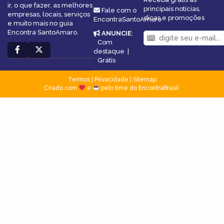
ir, o que fazer, as melhores
principais notícias,
Fale com o
empresas, locais, serviços
dicas e promoções
EncontraSantoAmaro
e muito mais no guia
Encontra SantoAmaro.
ANUNCIE
:
Com
destaque
|
Grátis
Termos
|
Privacidade
|
Sitemap
Criado com
e
pelo time do EncontraBrasil