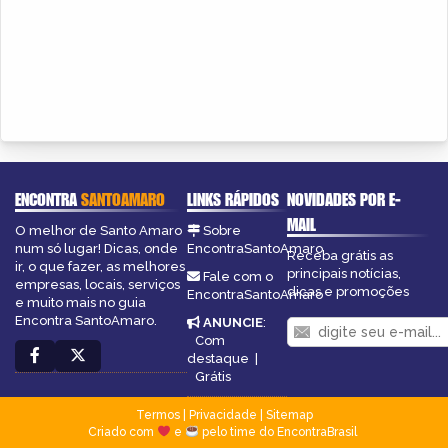
ENCONTRA
SANTOAMARO
LINKS RÁPIDOS
NOVIDADES POR E-
MAIL
O melhor de Santo Amaro
Sobre
num só lugar! Dicas, onde
EncontraSantoAmaro
Receba grátis as
ir, o que fazer, as melhores
principais notícias,
Fale com o
empresas, locais, serviços
dicas e promoções
EncontraSantoAmaro
e muito mais no guia
Encontra SantoAmaro.
ANUNCIE
:
Com
destaque
|
Grátis
Termos
|
Privacidade
|
Sitemap
Criado com
e
pelo time do EncontraBrasil