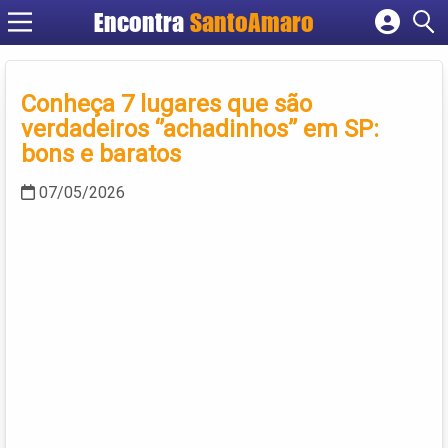
Encontra
SantoAmaro
Cadastrar empresa
Fazer login
Conheça 7 lugares que são
Criar conta
verdadeiros ‘’achadinhos’’ em SP:
bons e baratos
07/05/2026