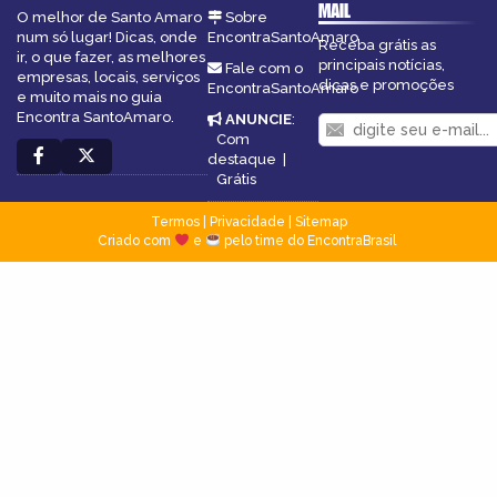
MAIL
O melhor de Santo Amaro
Sobre
num só lugar! Dicas, onde
EncontraSantoAmaro
Receba grátis as
ir, o que fazer, as melhores
principais notícias,
Fale com o
empresas, locais, serviços
dicas e promoções
EncontraSantoAmaro
e muito mais no guia
Encontra SantoAmaro.
ANUNCIE
:
Com
destaque
|
Grátis
Termos
|
Privacidade
|
Sitemap
Criado com
e
pelo time do EncontraBrasil