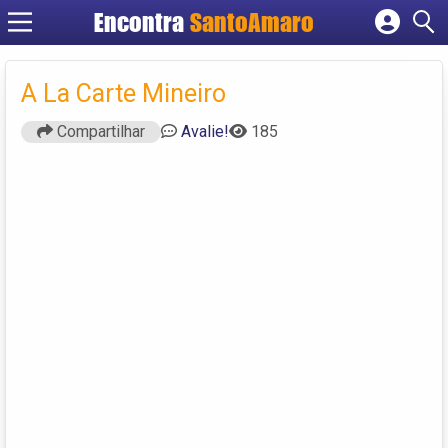
Encontra
SantoAmaro
Cadastrar empresa
Fazer login
A La Carte Mineiro
Criar conta
Compartilhar
Avalie!
185