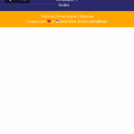
Grátis
Termos
|
Privacidade
|
Sitemap
Criado com
e
pelo time do EncontraBrasil