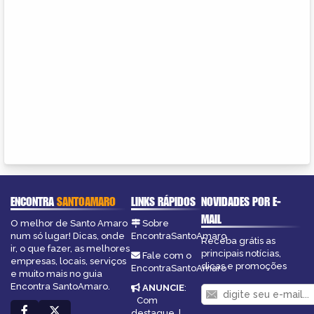
ENCONTRA
SANTOAMARO
LINKS RÁPIDOS
NOVIDADES POR E-
MAIL
O melhor de Santo Amaro
Sobre
num só lugar! Dicas, onde
EncontraSantoAmaro
Receba grátis as
ir, o que fazer, as melhores
principais notícias,
Fale com o
empresas, locais, serviços
dicas e promoções
EncontraSantoAmaro
e muito mais no guia
Encontra SantoAmaro.
ANUNCIE
:
Com
destaque
|