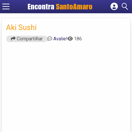
Encontra
SantoAmaro
Cadastrar empresa
Fazer login
Aki Sushi
Criar conta
Compartilhar
Avalie!
186