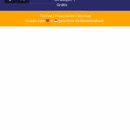
Grátis
Termos
|
Privacidade
|
Sitemap
Criado com
e
pelo time do EncontraBrasil