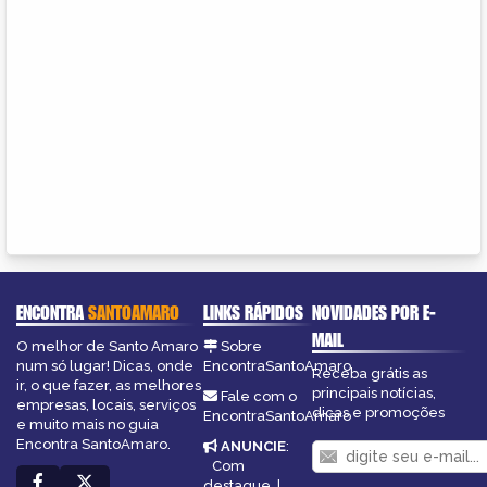
ENCONTRA
SANTOAMARO
LINKS RÁPIDOS
NOVIDADES POR E-
MAIL
O melhor de Santo Amaro
Sobre
num só lugar! Dicas, onde
EncontraSantoAmaro
Receba grátis as
ir, o que fazer, as melhores
principais notícias,
Fale com o
empresas, locais, serviços
dicas e promoções
EncontraSantoAmaro
e muito mais no guia
Encontra SantoAmaro.
ANUNCIE
:
Com
destaque
|